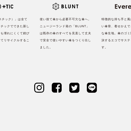
ラスチック）」は全て
使い捨て傘から必要不可欠な傘へ。
特徴的な持ち手と風
スチックでできた新し
ニュージーランド発の「BLUNT」
い傘骨、着せかえで
でも壊れにくくて錆び
は既存の傘のすべてを見直して丈夫
な傘生地。傘のゴミ
全てリサイクルするこ
で安全で使いやすい傘をつくり出し
決するエコでサステ
。
ました。
す。