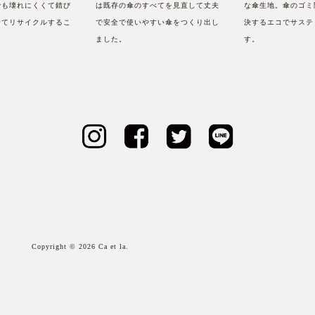
でも壊れにくくて錆び
は既存の傘のすべてを見直して丈夫
な傘生地。傘のゴミ
全てリサイクルするこ
で安全で使いやすい傘をつくり出し
決するエコでサステ
。
ました。
す。
Copyright © 2026 Ca et la.