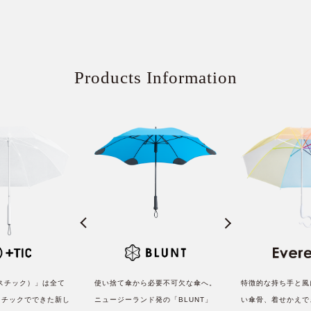
Products Information
ラスチック）」は全て
使い捨て傘から必要不可欠な傘へ。
特徴的な持ち手と風
スチックでできた新し
ニュージーランド発の「BLUNT」
い傘骨、着せかえで