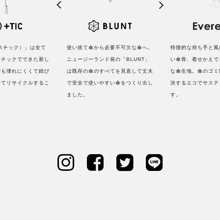
ラスチック）」は全て
使い捨て傘から必要不可欠な傘へ。
特徴的な持ち手と風
スチックでできた新し
ニュージーランド発の「BLUNT」
い傘骨、着せかえで
でも壊れにくくて錆び
は既存の傘のすべてを見直して丈夫
な傘生地。傘のゴミ
全てリサイクルするこ
で安全で使いやすい傘をつくり出し
決するエコでサステ
。
ました。
す。