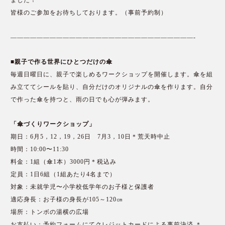
ました！
皆様のご参加をお待ちしております。（事前予約制）
————————————————————————————-
■親子で作る世界にひとつだけの傘
毎週日曜日に、親子で楽しめるワークショップを開催します。傘を組
み立ててシールを貼り、自分だけのオリジナルの傘を作ります。自分
で作った傘を持つと、雨の日でも心が弾みます。
「傘づくりワークショップ」
期日：6月5，12，19，26日 7月3，10日＊荒天時中止
時間：10:00〜11:30
料金：1組（傘1本）3000円＊税込み
定員：1日6組（1組あたり4名まで）
対象：未就学児〜小学校低学年のお子様と保護者
適応身長：お子様の身長が105～120㎝
場所：トンボの湯横の広場
お支払い：予約フォームにてクレジットカードによる事前決済 ＊